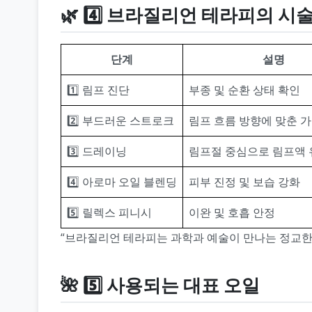
🌿 4️⃣ 브라질리언 테라피의 시
단계
설명
1️⃣ 림프 진단
부종 및 순환 상태 확인
2️⃣ 부드러운 스트로크
림프 흐름 방향에 맞춘 
3️⃣ 드레이닝
림프절 중심으로 림프액 
4️⃣ 아로마 오일 블렌딩
피부 진정 및 보습 강화
5️⃣ 릴렉스 피니시
이완 및 호흡 안정
“브라질리언 테라피는 과학과 예술이 만나는 정교한
🌺 5️⃣ 사용되는 대표 오일