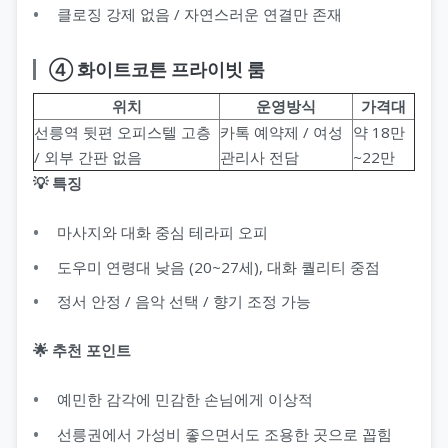
클로징 강제 없음 / 자연스러운 연결만 존재
④ 화이트코튼 프라이빗 룸
위치
운영방식
가격대
선릉역 뒷편 오피스텔 고층
카톡 예약제 / 여성
약 18만
/ 외부 간판 없음
관리사 전담
~22만
💡 특징
마사지와 대화 중심 테라피 오피
도우미 연령대 낮음 (20~27세), 대화 퀄리티 중점
정서 안정 / 음악 선택 / 향기 조정 가능
🌟 추천 포인트
예민한 감각에 민감한 손님에게 이상적
선릉권에서 가성비 좋으면서도 조용한 곳으로 꼽힘