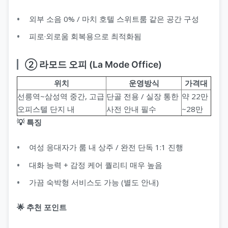
외부 소음 0% / 마치 호텔 스위트룸 같은 공간 구성
피로·외로움 회복용으로 최적화됨
② 라모드 오피 (La Mode Office)
위치
운영방식
가격대
선릉역~삼성역 중간, 고급
단골 전용 / 실장 통한
약 22만
오피스텔 단지 내
사전 안내 필수
~28만
💡 특징
여성 응대자가 룸 내 상주 / 완전 단독 1:1 진행
대화 능력 + 감정 케어 퀄리티 매우 높음
가끔 숙박형 서비스도 가능 (별도 안내)
🌟 추천 포인트