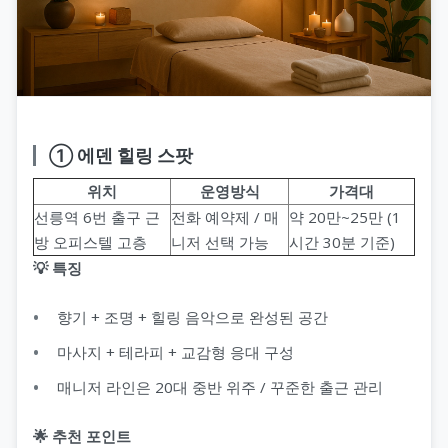
① 에덴 힐링 스팟
위치
운영방식
가격대
선릉역 6번 출구 근
전화 예약제 / 매
약 20만~25만 (1
방 오피스텔 고층
니저 선택 가능
시간 30분 기준)
💡 특징
향기 + 조명 + 힐링 음악으로 완성된 공간
마사지 + 테라피 + 교감형 응대 구성
매니저 라인은 20대 중반 위주 / 꾸준한 출근 관리
🌟 추천 포인트