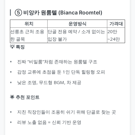
⑤ 비앙카 원룸텔 (Bianca Roomtel)
위치
운영방식
가격대
선릉초 근처 조용
단골 전용 예약 / 소개 없이는
20만
한 골목
입장 불가
~24만
💡 특징
진짜 “비밀룸”처럼 존재하는 원룸텔 구조
감정 교류에 초점을 둔 1인 단독 힐링형 오피
낮은 조명, 무드형 BGM, 차 제공
🌟 추천 포인트
지친 직장인들이 조용히 쉬기 위해 단골로 찾는 곳
리뷰 노출 없음 = 신뢰 기반 운영