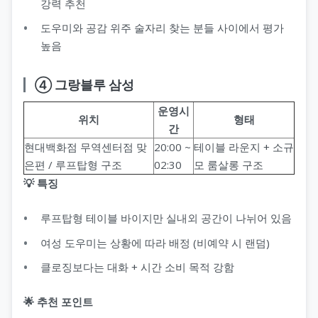
강력 추천
도우미와 공감 위주 술자리 찾는 분들 사이에서 평가
높음
④ 그랑블루 삼성
운영시
위치
형태
간
현대백화점 무역센터점 맞
20:00 ~
테이블 라운지 + 소규
은편 / 루프탑형 구조
02:30
모 룸살롱 구조
💡 특징
루프탑형 테이블 바이지만 실내외 공간이 나뉘어 있음
여성 도우미는 상황에 따라 배정 (비예약 시 랜덤)
클로징보다는 대화 + 시간 소비 목적 강함
🌟 추천 포인트