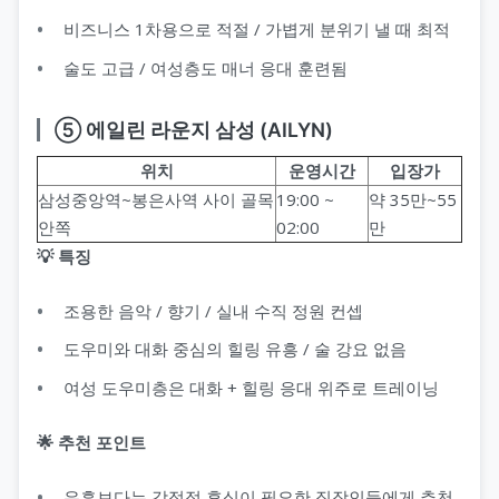
비즈니스 1차용으로 적절 / 가볍게 분위기 낼 때 최적
술도 고급 / 여성층도 매너 응대 훈련됨
⑤ 에일린 라운지 삼성 (AILYN)
위치
운영시간
입장가
삼성중앙역~봉은사역 사이 골목
19:00 ~
약 35만~55
안쪽
02:00
만
💡 특징
조용한 음악 / 향기 / 실내 수직 정원 컨셉
도우미와 대화 중심의 힐링 유흥 / 술 강요 없음
여성 도우미층은 대화 + 힐링 응대 위주로 트레이닝
🌟 추천 포인트
유흥보다는 감정적 휴식이 필요한 직장인들에게 추천