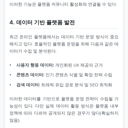
이러한 기능은 플랫폼 커뮤니티 활성화와 연결될 수 있다.
4. 데이터 기반 플랫폼 발전
최근 온라인 플랫폼에서는 데이터 기반 운영 방식이 중요
해지고 있다. 효율적인 플랫폼 운영을 위해 다음과 같은 데
이터가 수집 및 분석된다.
사용자 행동 데이터:
개인화된 UX 제공의 근거
콘텐츠 데이터:
인기 콘텐츠 식별 및 확장 전략 수립
검색 데이터:
트래픽 유입 경로 분석 및 SEO 최적화
이러한 데이터를 기반으로 플랫폼 운영 전략이 수립될 가
능성이 있다. 다만 실제 데이터 활용 방식은 플랫폼 내부
정책에 따라 다르며 공개되지 않은 경우가 많다(확실하지
않음).