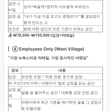
공연 스
성적+예술적+정치적 서브컬쳐 퍼포먼스
타일
감정 설
"내가 지금 이걸 보고도 괜찮은가?"를 끊임없이
계
묻게 만드는 쇼
포인트
밤에 대한 당신의 모든 기준이 바뀌는 공간
💰 ₩70,000~₩150,000 (입장+칵테일)
④ Employees Only (West Village)
"가장 뉴욕스러운 칵테일, 가장 정서적인 바텐딩"
정보
내용
입장
은은한 조명 / '직원 전용' 문으로 입장
바 구조
10석 이하 / 바텐더가 '말로 감정을 읽는 공간'
감정 설
말을 잘 들어주는 공간 / 대화형 감정 안정 공간
계
바텐더에게 최근 기분을 얘기하면 술을 그 감정으
팁
로 만들어줌