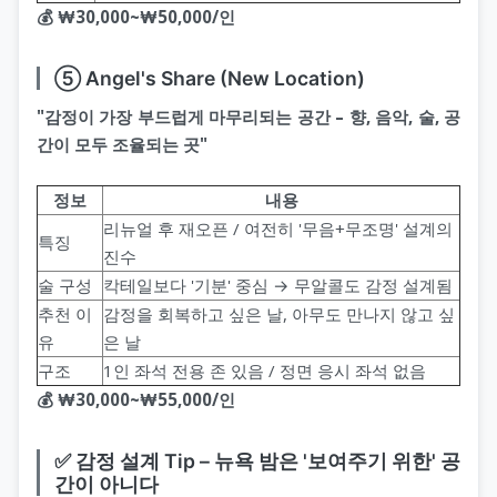
💰 ₩30,000~₩50,000/인
⑤ Angel's Share (New Location)
"감정이 가장 부드럽게 마무리되는 공간 – 향, 음악, 술, 공
간이 모두 조율되는 곳"
정보
내용
리뉴얼 후 재오픈 / 여전히 '무음+무조명' 설계의
특징
진수
술 구성
칵테일보다 '기분' 중심 → 무알콜도 감정 설계됨
추천 이
감정을 회복하고 싶은 날, 아무도 만나지 않고 싶
유
은 날
구조
1인 좌석 전용 존 있음 / 정면 응시 좌석 없음
💰 ₩30,000~₩55,000/인
✅ 감정 설계 Tip – 뉴욕 밤은 '보여주기 위한' 공
간이 아니다