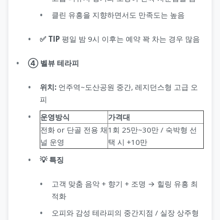
클린 유흥을 지향하면서도 만족도는 높음
✅ TIP
평일 밤 9시 이후는 예약 꽉 차는 경우 많음
④ 벨뷰 테라피
위치:
언주역~도산공원 중간, 레지던스형 고급 오
피
운영방식
가격대
전화 or 단골 전용 채
1회 25만~30만 / 숙박형 선
널 운영
택 시 +10만
💡 특징
고객 맞춤 음악 + 향기 + 조명 → 힐링 유흥 최
적화
오피와 감성 테라피의 중간지점 / 실장 상주형