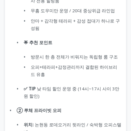
사 전용 힐링룸
무흠 도우미만 운영 / 20대 중상위급 라인업
안마 + 감각형 테라피 + 감성 접대가 하나로 구
성됨
🌟 추천 포인트
방문시 한 층 전체가 비워지는 독립형 룸 구조
오피+테라피+감정관리까지 결합된 하이브리
드 유흥
✅ TIP
낮 타임 할인 운영 중 (14시~17시 사이 3만
원 할인)
② 루체 프라이빗 오피
위치:
논현동 로데오거리 뒷라인 / 숙박형 오피스텔