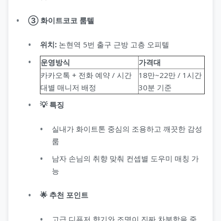
③ 화이트코코 룸텔
위치:
논현역 5번 출구 근방 고층 오피텔
운영방식
가격대
카카오톡 + 전화 예약 / 시간
18만~22만 / 1시간
대별 매니저 배정
30분 기준
💡 특징
실내가 화이트톤 중심의 조용하고 깨끗한 감성
룸
남자 손님의 취향 맞춰 컨셉별 도우미 매칭 가
능
🌟 추천 포인트
고급 디퓨저 향기와 조명이 진짜 차분함을 줌