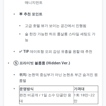
매니지먼트
🌟 추천 포인트
고급 호텔 뷰가 보이는 공간에서 진행됨
술 한잔 가능한 하프 룸살롱 스타일 세팅도 가
능
✅ TIP
데이트형 오피 감성 유흥을 원할 때 추천
⑤ 프라이빗 블룸룸 (Hidden Ver.)
위치:
논현역 중심부가 아닌 논현초 부근 숨겨진 원
룸텔
운영방식
가격대
완전 비공개 / 1일 소수 단골만 응
1회 18만~22
대
만