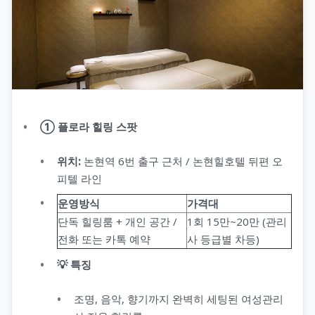
① 플로라 힐링 스팟
위치:
논현역 6번 출구 근처 / 논현힐호텔 뒤편 오
피텔 라인
운영방식
가격대
단독 힐링룸 + 개인 공간 /
1회 15만~20만 (관리
전화 또는 카톡 예약
사 등급별 차등)
💡 특징
조명, 음악, 향기까지 완벽히 세팅된 여성관리