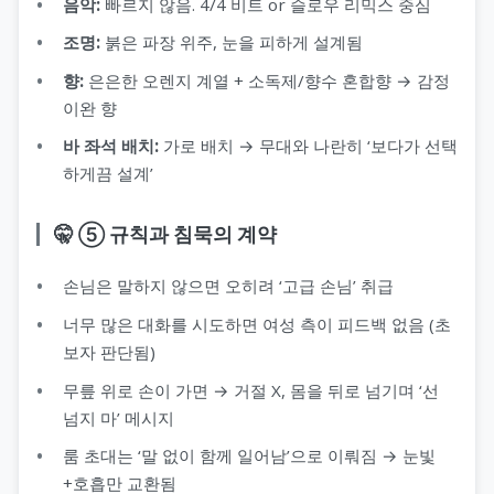
음악:
빠르지 않음. 4/4 비트 or 슬로우 리믹스 중심
조명:
붉은 파장 위주, 눈을 피하게 설계됨
향:
은은한 오렌지 계열 + 소독제/향수 혼합향 → 감정
이완 향
바 좌석 배치:
가로 배치 → 무대와 나란히 ‘보다가 선택
하게끔 설계’
🤫 ⑤ 규칙과 침묵의 계약
손님은 말하지 않으면 오히려 ‘고급 손님’ 취급
너무 많은 대화를 시도하면 여성 측이 피드백 없음 (초
보자 판단됨)
무릎 위로 손이 가면 → 거절 X, 몸을 뒤로 넘기며 ‘선
넘지 마’ 메시지
룸 초대는 ‘말 없이 함께 일어남’으로 이뤄짐 → 눈빛
+호흡만 교환됨