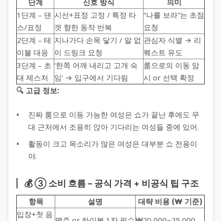
단계
신호 방식
의미
1단계 – 댄
시선+표정 고정 / 특정 타
“나를 보라”는 초점
스/표정
겟 향한 동작 반복
요청
2단계 – 테
지나가다 손목 닿기 / 말 없
관심자 식별 → 리
이블 대응
이 드링크 요청
퀘스트 유도
3단계 – 초
‘한쪽 어깨 내리고 고개 숙
룸으로의 이동 암
대 제스처
임’ → 입구에서 기다림
시 or 선택 확정
🔍 고급 정보:
진짜 룸으로 이동 가능한 여성은 쇼가 끝난 후에도 무
대 근처에서 조용히 앉아 기다리는 여성들 중에 있어.
활동이 크고 목소리가 많은 여성은 대부분 쇼 전용이
야.
💰 ③ 소비 흐름 – 공식 가격 + 비공식 팁 구조
항목
설명
대략 비용 (₩ 기준)
입장+첫 음
맥주 or 하이볼 1잔 필수
₩20,000~25,000