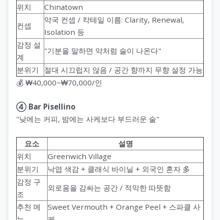
위치
Chinatown
약국 컨셉 / 칵테일 이름: Clarity, Renewal,
컨셉
Isolation 등
감정 설
"기분을 말하면 약처럼 술이 나온다"
계
분위기
절대 시끄럽지 않음 / 공간 향까지 무향 설정 가능
💰 ₩40,000~₩70,000/인
④ Bar Pisellino
"낮에는 커피, 밤에는 사케보다 부드러운 술"
요소
설명
위치
Greenwich Village
분위기
낙엽 색감 + 클래식 바이닐 + 외국인 혼자 多
감정 구
외로움을 감싸는 공간 / 적막한 따뜻함
조
추천 메
Sweet Vermouth + Orange Peel + 스파클 사
뉴
케