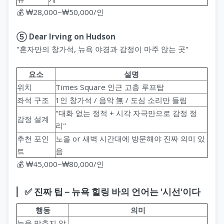
💰 ₩28,000~₩50,000/인
⑤ Dear Irving on Hudson
"혼자만의 창가석, 뉴욕 야경과 감정이 마주 앉는 곳"
요소
설명
위치
Times Square 인근 고층 루프탑
좌석 구조
1인 창가석 / 음악 無 / 도심 소리만 들림
"대화 없는 정적 + 시각 자극만으로 감정 정
감정 설계
리"
추천 포인
노을 or 새벽 시간대에 방문해야 진짜 의미 있
트
음
💰 ₩45,000~₩80,000/인
✅ 진짜 팁 – 뉴욕 힐링 바의 언어는 '시선'이다
행동
의미
눈을 맞추지 않