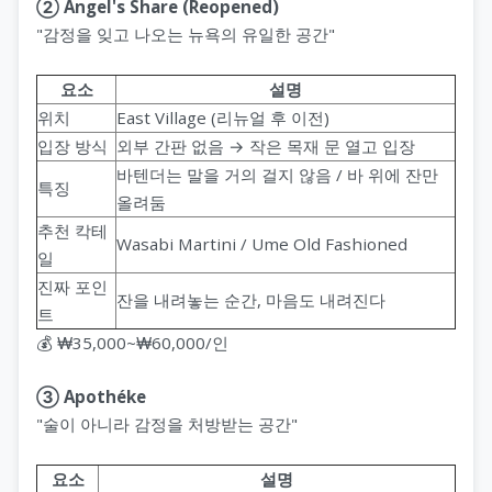
② Angel's Share (Reopened)
"감정을 잊고 나오는 뉴욕의 유일한 공간"
요소
설명
위치
East Village (리뉴얼 후 이전)
입장 방식
외부 간판 없음 → 작은 목재 문 열고 입장
바텐더는 말을 거의 걸지 않음 / 바 위에 잔만
특징
올려둠
추천 칵테
Wasabi Martini / Ume Old Fashioned
일
진짜 포인
잔을 내려놓는 순간, 마음도 내려진다
트
💰 ₩35,000~₩60,000/인
③ Apothéke
"술이 아니라 감정을 처방받는 공간"
요소
설명