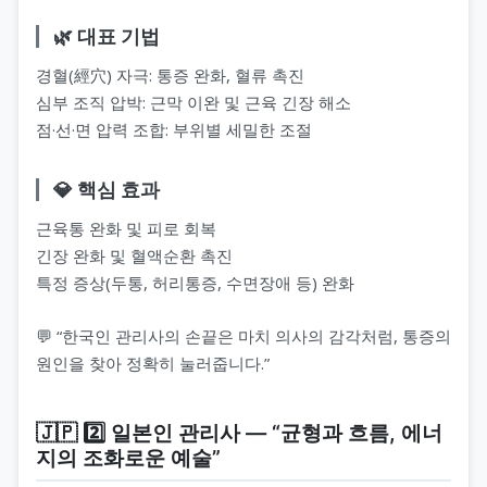
🌿 대표 기법
경혈(經穴) 자극: 통증 완화, 혈류 촉진
심부 조직 압박: 근막 이완 및 근육 긴장 해소
점·선·면 압력 조합: 부위별 세밀한 조절
💎 핵심 효과
근육통 완화 및 피로 회복
긴장 완화 및 혈액순환 촉진
특정 증상(두통, 허리통증, 수면장애 등) 완화
💬 “한국인 관리사의 손끝은 마치 의사의 감각처럼, 통증의
원인을 찾아 정확히 눌러줍니다.”
🇯🇵 2️⃣ 일본인 관리사 — “균형과 흐름, 에너
지의 조화로운 예술”