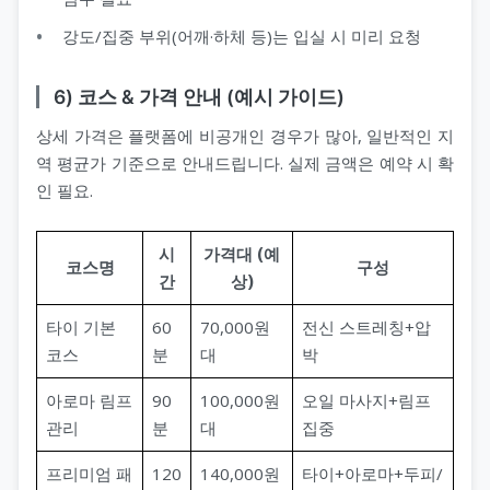
강도/집중 부위(어깨·하체 등)는 입실 시 미리 요청
6) 코스 & 가격 안내 (예시 가이드)
상세 가격은 플랫폼에 비공개인 경우가 많아, 일반적인 지
역 평균가 기준으로 안내드립니다. 실제 금액은 예약 시 확
인 필요.
시
가격대 (예
코스명
구성
간
상)
타이 기본
60
70,000원
전신 스트레칭+압
코스
분
대
박
아로마 림프
90
100,000원
오일 마사지+림프
관리
분
대
집중
프리미엄 패
120
140,000원
타이+아로마+두피/