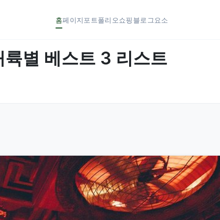
홈
페이지
포트폴리오
쇼핑
블로그
요소
– 대륙별 베스트 3 리스트