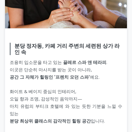
분당 정자동, 카페 거리 주변의 세련된 상가 라
인 속
조용히 입소문을 타고 있는
끌레르 스파 앤 테라피
.
이곳은 단순히 마사지를 받는 곳이 아니라,
공간 그 자체가 힐링인 '프렌치 모던 스파'
예요.
화이트 & 베이지 중심의 인테리어,
오일 향과 조명, 감성적인 음악까지—
마치 유럽의 부티크 호텔에 와 있는 듯한 기분을 느낄 수
있는
분당 최상위 클래스의 감각적인 힐링 공간
입니다.