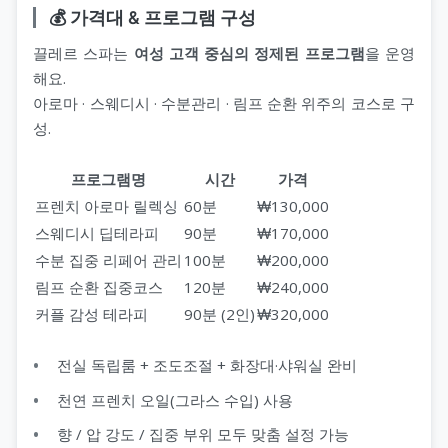
💰 가격대 & 프로그램 구성
끌레르 스파는
여성 고객 중심의 정제된 프로그램
을 운영
해요.
아로마 · 스웨디시 · 수분관리 · 림프 순환 위주의 코스로 구
성.
프로그램명
시간
가격
프렌치 아로마 릴렉싱
60분
₩130,000
스웨디시 딥테라피
90분
₩170,000
수분 집중 리페어 관리
100분
₩200,000
림프 순환 집중코스
120분
₩240,000
커플 감성 테라피
90분 (2인)
₩320,000
전실 독립룸 + 조도조절 + 화장대·샤워실 완비
천연 프렌치 오일(그라스 수입) 사용
향 / 압 강도 / 집중 부위 모두 맞춤 설정 가능