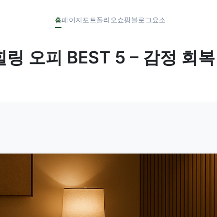
홈
페이지
포트폴리오
쇼핑
블로그
요소
링 오피 BEST 5 – 감정 회