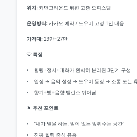
위치:
커먼그라운드 뒤편 고층 오피스텔
운영방식:
카카오 예약 / 도우미 고정 1인 대응
가격대:
23만~27만
💡
특징
힐링+정서+대화가 완벽히 분리된 3단계 구성
입장 → 음악 설정 → 도우미 등장 → 소통 또는 
향기+빛+음향 밸런스 뛰어남
🌟
추천 포인트
“내가 말을 하든, 말이 없든 맞춰주는 공간”
진짜 힐링 중심 유흥