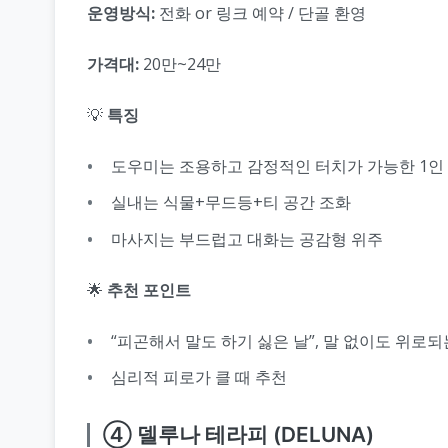
운영방식:
전화 or 링크 예약 / 단골 환영
가격대:
20만~24만
💡
특징
도우미는 조용하고 감정적인 터치가 가능한 1인
실내는 식물+무드등+티 공간 조화
마사지는 부드럽고 대화는 공감형 위주
🌟
추천 포인트
“피곤해서 말도 하기 싫은 날”, 말 없이도 위로되
심리적 피로가 클 때 추천
④ 델루나 테라피 (DELUNA)