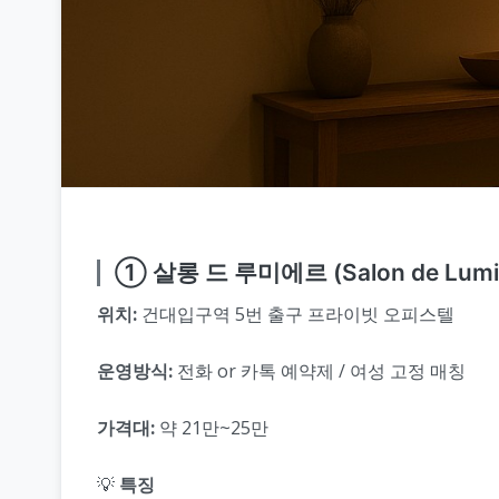
① 살롱 드 루미에르 (Salon de Lumi
위치:
건대입구역 5번 출구 프라이빗 오피스텔
운영방식:
전화 or 카톡 예약제 / 여성 고정 매칭
가격대:
약 21만~25만
💡
특징