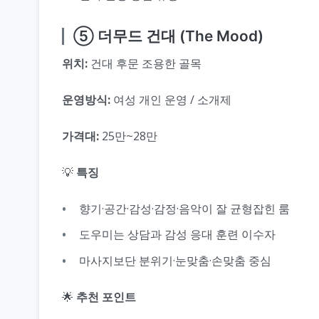
⑤ 더무드 건대 (The Mood)
위치:
건대 후문 조용한 골목
운영방식:
여성 개인 운영 / 소개제
가격대:
25만~28만
💡
특징
향기·공간·감성·감정·음악이 잘 균형잡힌 룸
도우미는 상담과 감성 응대 훈련 이수자
마사지보단 분위기·눈맞춤·손맞춤 중심
🌟
추천 포인트