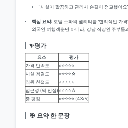
“시설이 깔끔하고 관리사 손길이 정교했어요
핵심 요약:
호텔 스파의 퀄리티를 ‘합리적인 가격’에
외국인 여행객뿐만 아니라, 강남 직장인·주부들의
✨평가
요소
평가
가격 만족도
⭐⭐⭐⭐⭐
시설 청결도
⭐⭐⭐⭐☆
직원 친절도
⭐⭐⭐⭐⭐
접근성 (역 인접)
⭐⭐⭐⭐☆
총 평점
⭐⭐⭐⭐⭐ (4.8/5)
🎯 요약 한 문장