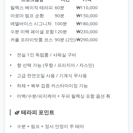
릴렉스 베이직 테라피
60분
₩110,000
아로마 림프 순환
90분
₩150,000
에델바이스 시그니처
100분
₩180,000
수분 미백 페이셜 포함
120분
₩230,000
커플 프라이빗룸 코스
90분 (2인)
₩290,000
전실 1인 독립룸 / 샤워실 구비
향 선택 가능 (무향 / 프리지아 / 자스민)
고급 천연오일 사용 / 기계식 무사용
하체 + 복부 집중 커스터마이징 가능
미백/수분/피지케어 + 두피 릴렉싱 포함 옵션 有
🌿 테라피 포인트
수분 + 림프 + 정서 안정이 주 테마