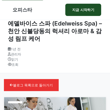
오피스타
지금 시작하기
에델바이스 스파 (Edelweiss Spa) –
천안 신불당동의 럭셔리 아로마 & 감
성 림프 케어
1년 전
관리자
읽기
조회
블로그 목록으로 돌아가기