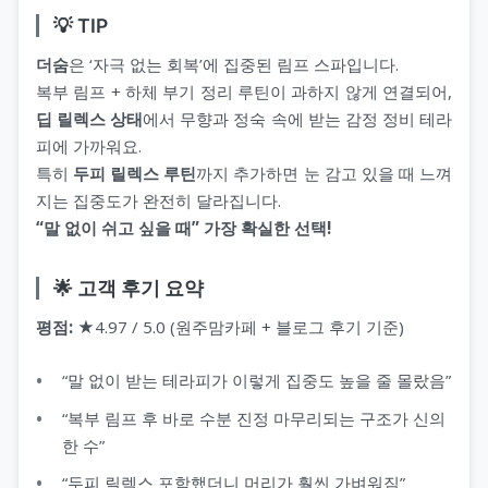
💡 TIP
더숨
은 ‘자극 없는 회복’에 집중된 림프 스파입니다.
복부 림프 + 하체 부기 정리 루틴이 과하지 않게 연결되어,
딥 릴렉스 상태
에서 무향과 정숙 속에 받는 감정 정비 테라
피에 가까워요.
특히
두피 릴렉스 루틴
까지 추가하면 눈 감고 있을 때 느껴
지는 집중도가 완전히 달라집니다.
“말 없이 쉬고 싶을 때” 가장 확실한 선택!
🌟 고객 후기 요약
평점:
★4.97 / 5.0 (원주맘카페 + 블로그 후기 기준)
“말 없이 받는 테라피가 이렇게 집중도 높을 줄 몰랐음”
“복부 림프 후 바로 수분 진정 마무리되는 구조가 신의
한 수”
“두피 릴렉스 포함했더니 머리가 훨씬 가벼워짐”