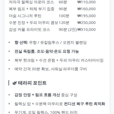
저자극 릴렉싱 아로마 코스
60분
₩110,000
복부 림프 + 하체 부기 집중
90분
₩160,000
더숨 시그니처 루틴
100분
₩195,000
수분 진정 + 두피 마무리 콤보
120분
₩250,000
감성 커플 프라이빗 코스
90분 (2인)
₩310,000
향 선택:
무향 / 유칼립투스 / 오렌지 블렌딩
전실 독립룸
,
조도·음악·온도 요청 가능
복부 핫크림 + 수건 온찜 + 두피 마무리 커스터마이징
예약 간격 30분 확보, 샤워실·파우더룸 구비
🌿 테라피 포인트
감정 안정 + 림프 흐름 개선
중심 구성
릴렉싱 압 + 수분팩 마무리로
컨디션 복구 루틴 최적화
무기계, 오일 릴렉스, 100% 핸드 터치