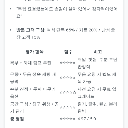
“무향 요청했는데도 손길이 살아 있어서 감각적이었어
요”
방문 고객 구성:
여성 단독 65% / 커플 20% / 남성·출
장 고객 15%
평가 항목
점수
비고
저압–핫찜–수분 루틴
복부 + 하체 림프 루틴
⭐⭐⭐⭐⭐
안정적
무향 / 무음 정숙 세팅 대
무음 요청 시 벨도 제
⭐⭐⭐⭐⭐
응력
외 가능
수분 진정 + 두피 마무리
사전 요청 시 무료 업
⭐⭐⭐⭐☆
옵션
그레이드
공간 구성 / 침구 위생 / 공
환기, 탈취, 린넨 분리
⭐⭐⭐⭐⭐
기 관리
완벽
총 평점
⭐⭐⭐⭐⭐
4.97 / 5.0