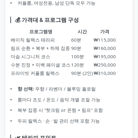
커플룸, 여성전용, 남성 단독 모두 가능
💰 가격대 & 프로그램 구성
프로그램명
시간
가격
베이직 릴렉스 테라피
60분
₩115,000
림프 순환 + 복부 + 하체 집중
90분
₩160,000
더숨 시그니처 코스
100분
₩195,000
수분 진정 + 미백 페이셜 코스
120분
₩250,000
프라이빗 커플룸 릴렉스
90분 (2인)
₩310,000
향 선택:
무향 / 라벤더 / 블루밍 플로럴
룸마다 조도 / 온도 / 음악 개별 조절 가능
복부 집중 시 “핫크림 or 온찜 + 림프” 포함
두피 릴렉스 · 손 · 발 관리 선택 포함 가능
🌿 테라피 포인트