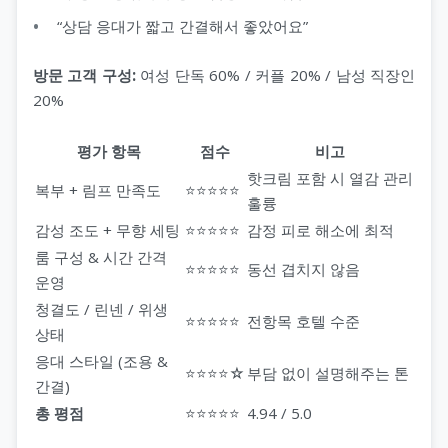
“상담 응대가 짧고 간결해서 좋았어요”
방문 고객 구성:
여성 단독 60% / 커플 20% / 남성 직장인
20%
평가 항목
점수
비고
핫크림 포함 시 열감 관리
복부 + 림프 만족도
⭐⭐⭐⭐⭐
훌륭
감성 조도 + 무향 세팅
⭐⭐⭐⭐⭐
감정 피로 해소에 최적
룸 구성 & 시간 간격
⭐⭐⭐⭐⭐
동선 겹치지 않음
운영
청결도 / 린넨 / 위생
⭐⭐⭐⭐⭐
전항목 호텔 수준
상태
응대 스타일 (조용 &
⭐⭐⭐⭐☆
부담 없이 설명해주는 톤
간결)
총 평점
⭐⭐⭐⭐⭐
4.94 / 5.0