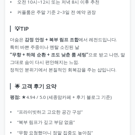
오전 10시~12시 또는 저녁 8시 이후 추천
커플룸은 주말 기준 2~3일 전 예약 권장
💡TIP
더숨은
감정 안정 + 복부 림프 조합
에서 레전드입니다.
특히 바쁜 주중이나 멘탈 소진된 날
“무향 + 하체 순환 + 조도 낮춘 룸 세팅”
으로 받고 나면, 말
그대로 숨이 다시 편안해지는 느낌.
정적인 분위기에서 본질적인 회복감을 주는 샵입니다.
🌟 고객 후기 요약
평점:
★4.94 / 5.0 (세종맘카페 + 후기 블로그 기준)
“프라이빗하고 고요한 공간 구성”
“복부 림프가 깊고 부담 없음”
“무향 요청했더니 정말 집중도 높아짐”