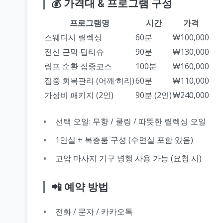
💰 가격대 & 프로그램 구성
프로그램명
시간
가격
스웨디시 릴렉싱
60분
₩100,000
전신 근막 딥티슈
90분
₩130,000
림프 순환 집중코스
100분
₩160,000
집중 회복관리 (어깨·허리)
60분
₩110,000
가성비 패키지 (2인)
90분 (2인)
₩240,000
선택 오일: 무향 / 쿨링 / 따뜻한 릴렉싱 오일
1인실 + 복층룸 구성 (수면실 포함 있음)
고압 마사지 기구 병행 사용 가능 (요청 시)
📲 예약 방법
전화 / 문자 / 카카오톡