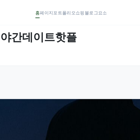
홈
페이지
포트폴리오
쇼핑
블로그
요소
국 야간데이트핫플