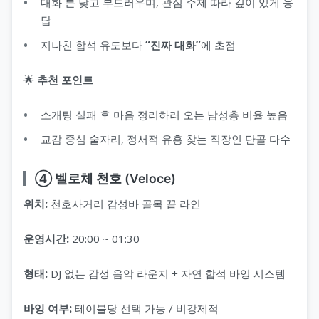
대화 톤 낮고 부드러우며, 관심 주제 따라 깊이 있게 응
답
지나친 합석 유도보다
“진짜 대화”
에 초점
🌟
추천 포인트
소개팅 실패 후 마음 정리하러 오는 남성층 비율 높음
교감 중심 술자리, 정서적 유흥 찾는 직장인 단골 다수
④ 벨로체 천호 (Veloce)
위치:
천호사거리 감성바 골목 끝 라인
운영시간:
20:00 ~ 01:30
형태:
DJ 없는 감성 음악 라운지 + 자연 합석 바잉 시스템
바잉 여부:
테이블당 선택 가능 / 비강제적