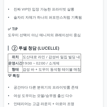
진짜 VIP만 입장 가능한 프라이빗 살롱
술자리 자체가 하나의 퍼포먼스처럼 기획됨
✅ TIP
도우미 선택이 아닌 매니저의 큐레이션이 중심
② 루셀 청담 (LUCELLE)
위치
도산대로 라인 / 감성바 밀집 빌딩 내
운영시간
19:00 ~ 02:00 / 소개제
형태
감성 바 + 도우미 동석형 테이블 매칭
💡 특징
공간마다 다른 분위기의 프라이빗룸 존재
여성 도우미는 모델/승무원 출신 다수
인테리어는 고급 라운지 + 아로마 조명