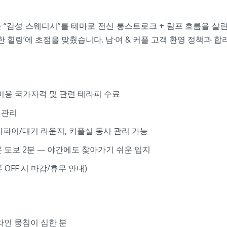
 “감성 스웨디시”를 테마로 전신 롱스트로크 + 림프 흐름을 살린
한 힐링’에 초점을 맞췄습니다. 남·여 & 커플 고객 환영 정책과 
부미용 국가자격 및 관련 테라피 수료
 관리
이파이/대기 라운지, 커플실 동시 관리 가능
문 도보 2분 — 야간에도 찾아가기 쉬운 입지
폰 OFF 시 마감/휴무 안내)
라인 뭉침이 심한 분