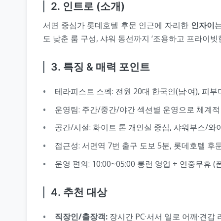
2. 인트로 (소개)
서면 중심가 롯데호텔 후문 인근에 자리한
인자이
는
도 낮춘 룸 구성, 샤워 동선까지 ‘조용하고 프라이빗
3. 특징 & 매력 포인트
테라피스트 스펙: 전원 20대 한국인(남·여), 피
운영팀: 주간/중간/야간 섹션별 운영으로 체계적
공간/시설: 화이트 톤 개인실 중심, 샤워부스/와
접근성: 서면역 7번 출구 도보 5분, 롯데호텔 후
운영 편의: 10:00~05:00 롱런 영업 + 연중무휴 (
4. 추천 대상
직장인/출장객:
장시간 PC·서서 일로 어깨·견갑 