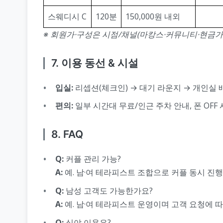
스웨디시 C
120분
150,000원 내외
※ 회원가·구성은 시점/채널(마캉스·커뮤니티·현금가
7. 이용 동선 & 시설
입실:
리셉션(체크인) → 대기 라운지 → 개인실 배
편의:
일부 시간대 무료/인근 주차 안내, 폰 OFF
8. FAQ
Q:
커플 관리 가능?
A:
예. 남·여 테라피스트 조합으로 커플 동시 진행
Q:
남성 고객도 가능한가요?
A:
예. 남·여 테라피스트 운영이며 고객 요청에 
Q:
심야 이용은?