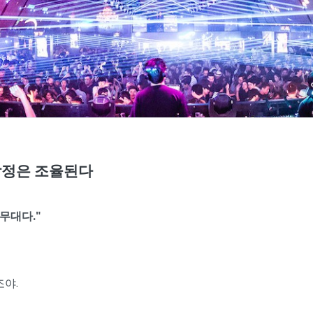
 감정은 조율된다
무대다."
조야.