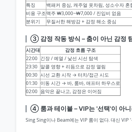
특징
백패커 중심, 캐주얼 옷차림, 성소수자 혼
비용 구조
맥주 ₩3,000~₩7,000 / 진입비 없음
분위기
무질서한 해방감 + 감정 해소 중심
③ 감정 작동 방식 – 춤이 아닌 감정 
시간대
감정 흐름 구조
22:00
긴장 / 예열 / 낯선 시선 탐색
23:30
알콜 영향 + 리듬으로 감정 열림
00:30
시선 교환 시작 → 터치/접근 시도
01:30
이동 시간 → 바, 룸바, 애프터 하우스로
02:00
음악은 끝나고, 감정은 이어짐
④ 룸과 테이블 – VIP는 '선택'이 아니
Sing Sing이나 Beam에는 VIP 룸이 없다. 대신 VIP