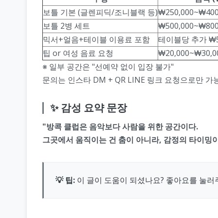
보틀 기본 (글렌피딕/조니블랙 등)
₩250,000~₩400
보틀 2병 세트
₩500,000~₩800
믹서+얼음+테이블 이용료 포함
테이블당 추가 ₩50
팁 or 여성 음료 요청
₩20,000~₩30,0
※ 일부 공간은 "선예약 없이 입장 불가"
문의는 인스타 DM + QR LINE 링크 요청으로만 가
✨ 감성 요약 문장
"방콕 클럽은 음악보다 사람을 위한 공간이다.
그곳에서 움직이는 건 춤이 아니라, 감정의 타이밍이
💡 팁:
이 글이 도움이 되셨나요? 좋아요를 눌러