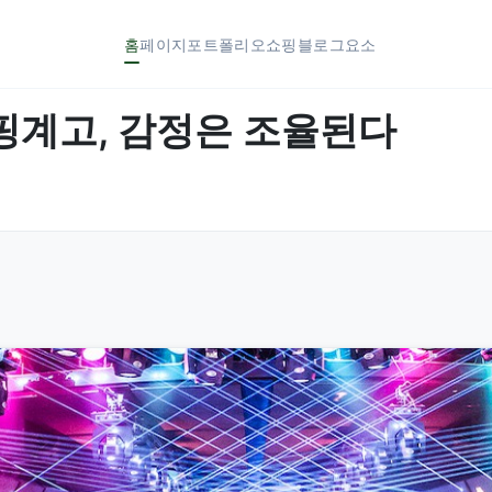
홈
페이지
포트폴리오
쇼핑
블로그
요소
 핑계고, 감정은 조율된다