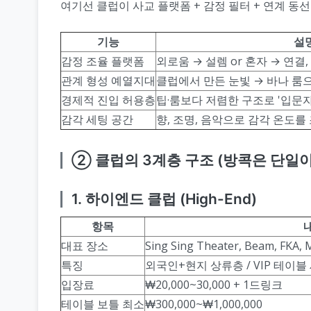
여기선 클럽이 사교 플랫폼 + 감정 필터 + 연계 동선
기능
설
감정 조율 플랫폼
외로움 → 설렘 or 혼자 → 연결
관계 형성 예열지대
클럽에서 만든 눈빛 → 바나 룸
경제적 진입 허용층
팁·룸보다 저렴한 구조로 '입문자
감각 세팅 공간
향, 조명, 음악으로 감각 온도를
② 클럽의 3계층 구조 (방콕은 단일이
1. 하이엔드 클럽 (High-End)
항목
대표 장소
Sing Sing Theater, Beam, FKA,
특징
외국인+현지 상류층 / VIP 테이블 
입장료
₩20,000~30,000 + 1드링크
테이블 보틀 최소
₩300,000~₩1,000,000