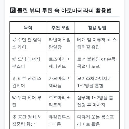
5️⃣ 클린 뷰티 루틴 속 아로마테라피 활용법
목적
추천 오일
활용 방법
🌙 수면 전 릴렉
라벤더 + 일
베개 밑 디퓨저 or 스
스 케어
랑일랑
팀타월 흡입
🌞 모닝 에너지
로즈마리 +
토너 블렌딩 or 손목·
부스터
페퍼민트
목덜미 도포
💧 피부 진정 스
카모마일 +
모이스처라이저에
킨케어
제라늄
1~2방울 혼합
🍃 두피 케어 루
로즈마리 +
샴푸에 1~2방울 블
틴
티트리
렌딩 후 마사지
☀️ 공간 정화 &
유칼립투스
디퓨저 또는 룸스프
집중력 향상
+ 레몬
레이로 활용