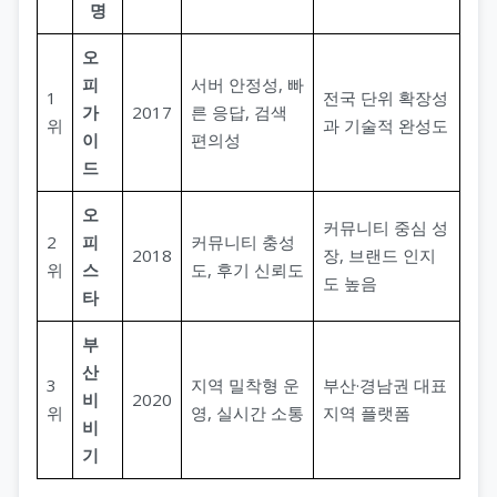
명
오
피
서버 안정성, 빠
1
전국 단위 확장성
가
2017
른 응답, 검색
위
과 기술적 완성도
이
편의성
드
오
커뮤니티 중심 성
2
피
커뮤니티 충성
2018
장, 브랜드 인지
위
스
도, 후기 신뢰도
도 높음
타
부
산
3
지역 밀착형 운
부산·경남권 대표
비
2020
위
영, 실시간 소통
지역 플랫폼
비
기