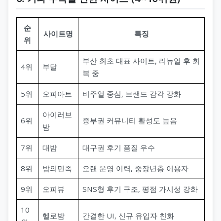
순
사이트명
특징
위
부산 최초 대표 사이트, 리뉴얼 후 회
4위
부달
복 중
5위
오피아트
비주얼 중심, 브랜드 감각 강화
아이러브
6위
중부권 커뮤니티 활성도 높음
밤
7위
대밤
대구권 후기 품질 우수
8위
밤의민족
오랜 운영 이력, 중장년층 이용자
9위
오피뷰
SNS형 후기 구조, 평점 가시성 강화
10
헬로밤
간결한 UI, 신규 유입자 친화