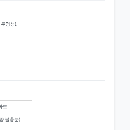
 투명성).
아트
량 불충분)